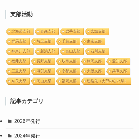
支部活動
北海道支部
青森支部
岩手支部
宮城支部
群馬支部
埼玉支部
千葉支部
東京支部
神奈川支部
新潟支部
富山支部
石川支部
福井支部
長野支部
岐阜支部
静岡支部
愛知支部
三重支部
滋賀支部
京都支部
大阪支部
兵庫支部
奈良支部
岡山支部
福岡支部
連絡先（支部のない県）
記事カテゴリ
2026年発行
2024年発行