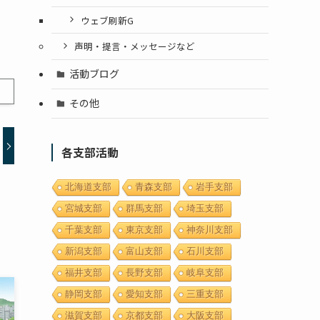
ウェブ刷新G
声明・提言・メッセージなど
活動ブログ
その他
各支部活動
北海道支部
青森支部
岩手支部
宮城支部
群馬支部
埼玉支部
千葉支部
東京支部
神奈川支部
新潟支部
富山支部
石川支部
福井支部
長野支部
岐阜支部
静岡支部
愛知支部
三重支部
滋賀支部
京都支部
大阪支部