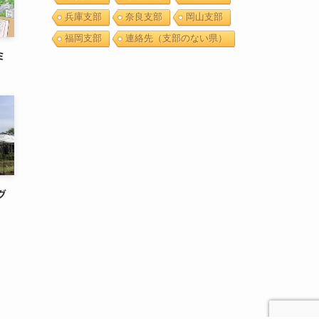
兵庫支部
奈良支部
岡山支部
福岡支部
連絡先（支部のない県）
ミ
グ
）