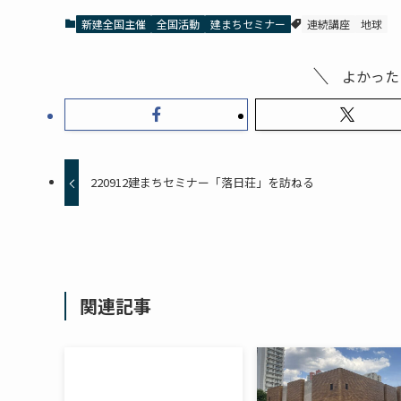
新建全国主催
全国活動
建まちセミナー
連続講座
地球
よかった
220912建まちセミナー「落日荘」を訪ねる
関連記事