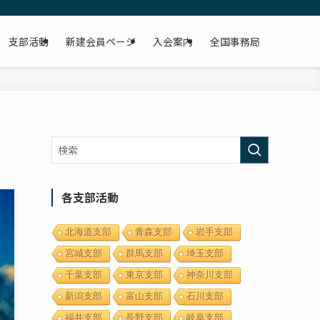
支部活動
新建会員ページ
入会案内
全国事務局
各支部活動
北海道支部
青森支部
岩手支部
宮城支部
群馬支部
埼玉支部
千葉支部
東京支部
神奈川支部
新潟支部
富山支部
石川支部
福井支部
長野支部
岐阜支部