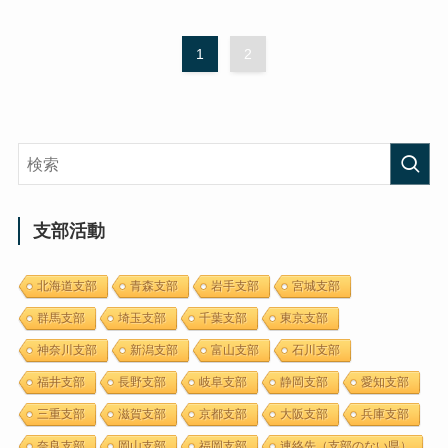
1
2
支部活動
北海道支部
青森支部
岩手支部
宮城支部
群馬支部
埼玉支部
千葉支部
東京支部
神奈川支部
新潟支部
富山支部
石川支部
福井支部
長野支部
岐阜支部
静岡支部
愛知支部
三重支部
滋賀支部
京都支部
大阪支部
兵庫支部
奈良支部
岡山支部
福岡支部
連絡先（支部のない県）