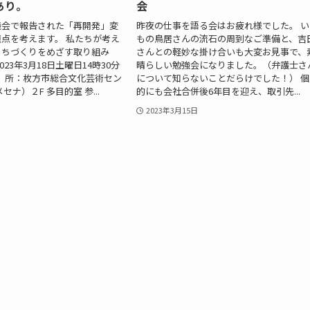
あり。
会
議会で報告された「再開発」変
昨夜の仕事を語る会はお疲れ様でした。 い
点を考えます。 私たちが考え
もの鳥居さんの流石の周到なご準備と、吉
まちづくりをめざす取り組み
さんとの軽妙な掛け合いも大変お見事で、
023年3月18日土曜日14時30分
晴らしい勉強会になりました。（弁護士さ
 場 所：枚方市総合文化芸術セン
について知らないことだらけでした！） 個
セナ）２F 多目的室 参...
的にも会社合併後6年目を迎え、取引先...
2023年3月15日