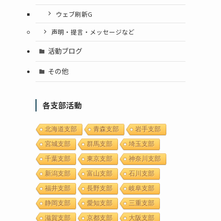
ウェブ刷新G
声明・提言・メッセージなど
活動ブログ
その他
各支部活動
北海道支部
青森支部
岩手支部
宮城支部
群馬支部
埼玉支部
千葉支部
東京支部
神奈川支部
新潟支部
富山支部
石川支部
福井支部
長野支部
岐阜支部
静岡支部
愛知支部
三重支部
滋賀支部
京都支部
大阪支部