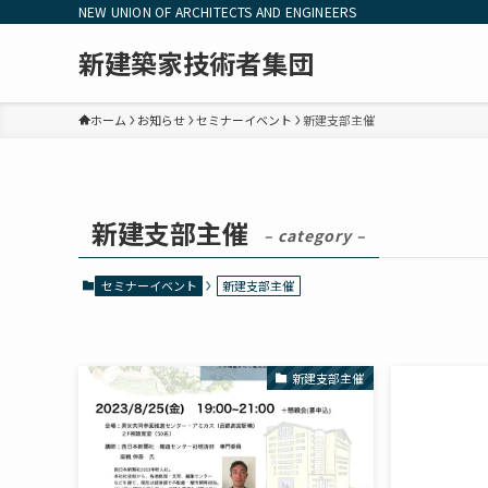
NEW UNION OF ARCHITECTS AND ENGINEERS
新建築家技術者集団
ホーム
お知らせ
セミナーイベント
新建支部主催
新建支部主催
– category –
セミナーイベント
新建支部主催
新建支部主催