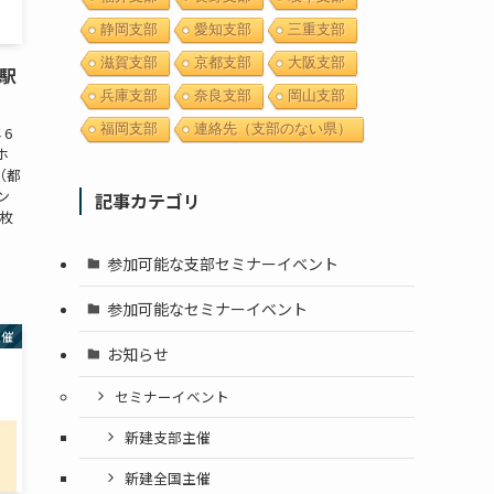
静岡支部
愛知支部
三重支部
滋賀支部
京都支部
大阪支部
市駅
兵庫支部
奈良支部
岡山支部
福岡支部
連絡先（支部のない県）
 6
ホ
（都
ン
記事カテゴリ
：枚
参加可能な支部セミナーイベント
参加可能なセミナーイベント
主催
お知らせ
セミナーイベント
新建支部主催
新建全国主催