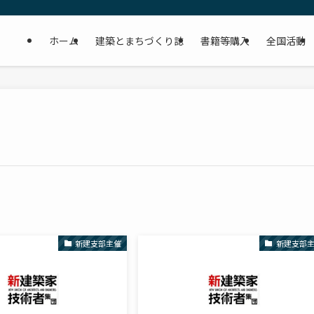
ホーム
建築とまちづくり誌
書籍等購入
全国活動
新建支部主催
新建支部