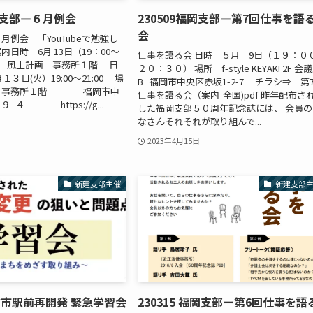
福岡支部―６月例会
230509福岡支部―第7回仕事を語
会
月例会 「YouTubeで勉強し
日時 6月 13日（19：00〜
仕事を語る会 日時 ５月 9日（１９：０
所 風土計画 事務所１階 日
２０：３０） 場所 f-style KEYAKI 2F 会
１３日(火）19:00〜21:00 場
B 福岡市中央区赤坂1-2-7 チラシ⇒ 第
画 事務所１階 福岡市中
仕事を語る会（案内-全国)pdf 昨年配布さ
−４ https://g...
した福岡支部５０周年記念誌には、 会員の
なさんそれそれが取り組んで...
2023年4月15日
新建支部主催
新建支部
 枚方市駅前再開発 緊急学習会
230315 福岡支部ー第6回仕事を語