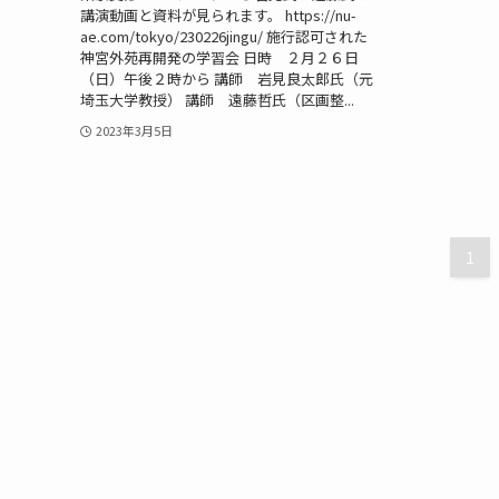
講演動画と資料が見られます。 https://nu-
ae.com/tokyo/230226jingu/ 施行認可された
神宮外苑再開発の学習会 日時 ２月２６日
（日）午後２時から 講師 岩見良太郎氏（元
埼玉大学教授） 講師 遠藤哲氏（区画整...
2023年3月5日
1