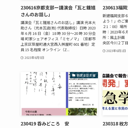
230616京都支部ー講演会「瓦と鍾馗
230613
さんのお話し」
新建福岡支部６
よう！」のご案内
講演会「⽡と鍾馗さんのお話し」講演 光本⼤
２1：00）場
助さん（光本⽡店(有) 代表取締役）⽇時 2023
時：2023年６月
年 6 ⽉ 16 ⽇（⾦）18 時 30 分〜20 時 30 分会
所：風土計
場 町家シェアオフィス「ミセノマ」（京都市
央区今川２丁目９
上京区笹屋町通⼤宮⻄⼊桝屋町 601 番地）定
員 15 名程度 オンライン（Z...
2023年6月1日
2023年6月5日
新建支部主催
230419 呑みどころ 安
230318