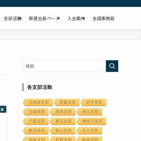
支部活動
新建会員ページ
入会案内
全国事務局
各支部活動
北海道支部
青森支部
岩手支部
主催
宮城支部
群馬支部
埼玉支部
千葉支部
東京支部
神奈川支部
新潟支部
富山支部
石川支部
福井支部
長野支部
岐阜支部