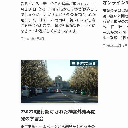
オンライン
呑みどころ 安 今月の営業ご案内です。 ４
月１９ 日（水） 午後７時から いかがお過ごし
市議会全員協
でしょうか。 北から南からの桜通信に、心が
更の狙いと問題
躍ります。 まだここ福岡は、朝夕には少し寒
る案と市民の
さも感じられます。 皆様も体調管理、十分に
へ。 日 時：2
なさってお過ごしくださいますよ...
－16時30分
ター別館 （旧メ
2023年4月3日
2023年3月17日
新建支部主催
230226施行認可された神宮外苑再開
発の学習会
東京支部ホームページから岩見氏と遠藤氏の