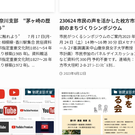
 神奈川支部 “茅ヶ崎の歴
230624 市民の声を活かした枚方
う”
前のまちづくりシンポジウム
触れよう” 7 月 17 日(月･
市民がつくるシンポジウムのご案内2023 年
JR 相模線･香川駅集合 民俗資料
月 24 日（土）14 時～16 時 30 分 旧メセナ
指定重要文化財)1851～54 年
ール２F基調講演:中山徹奈良女子大学教授
移築(1985 年)。資料館活
市計画）市民参加のパネルデイスカッショ
指定重要文化財)1827～28 年
など資料代 300 円 予約不要です。連絡先
築(1972 年)。...
方市大垣町 2-8-27 ｼ-ｴﾝｽﾋﾞﾙ別...
2023年6月12日
新建支部主催
新建支部