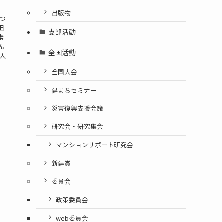
出版物
つ
田
支部活動
素
ん
全国活動
人
全国大会
建まちセミナー
災害復興支援会議
研究会・研究集会
マンションサポート研究会
新建賞
委員会
政策委員会
web委員会