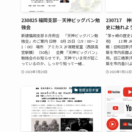
230825 福岡支部―天神ビッグバン勉
230717
強会
史に触れよ
新建福岡支部８月例会 「天神ビッグバン勉
“茅ヶ崎の歴史に
強会」のご案内 日時 8月 25日（19：00〜２
祝) 13 時 
1：00） 場所 アミカス 2F視聴覚室（西鉄高
館：旧和田家(市
宮駅横）（50名） 会費 「天神ビッグバン」
築を市内萩園より
勉強会のお知らせです。 天神でいま何が起こ
用。旧三橋家(市
っているのか、しっかり知って一緒...
築を市内香川より移
2023年7月20日
2023年7月11日
新建支部主催