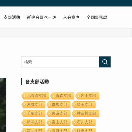
支部活動
新建会員ページ
入会案内
全国事務局
各支部活動
北海道支部
青森支部
岩手支部
宮城支部
群馬支部
埼玉支部
千葉支部
東京支部
神奈川支部
新潟支部
富山支部
石川支部
福井支部
長野支部
岐阜支部