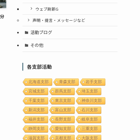
ウェブ刷新G
-分
声明・提言・メッセージなど
活動ブログ
その他
各支部活動
北海道支部
青森支部
岩手支部
宮城支部
群馬支部
埼玉支部
千葉支部
東京支部
神奈川支部
新潟支部
富山支部
石川支部
福井支部
長野支部
岐阜支部
静岡支部
愛知支部
三重支部
滋賀支部
京都支部
大阪支部