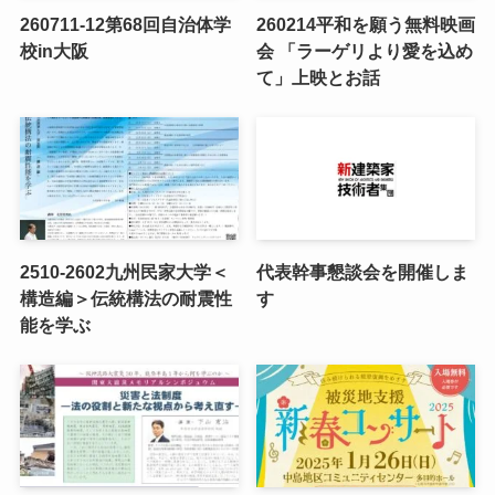
260711-12第68回自治体学
260214平和を願う無料映画
校in大阪
会 「ラーゲリより愛を込め
て」上映とお話
2510-2602九州民家大学＜
代表幹事懇談会を開催しま
構造編＞伝統構法の耐震性
す
能を学ぶ