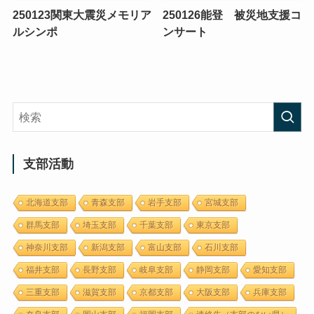
250123関東大震災メモリア
250126能登 被災地支援コ
ルシンポ
ンサート
支部活動
北海道支部
青森支部
岩手支部
宮城支部
群馬支部
埼玉支部
千葉支部
東京支部
神奈川支部
新潟支部
富山支部
石川支部
福井支部
長野支部
岐阜支部
静岡支部
愛知支部
三重支部
滋賀支部
京都支部
大阪支部
兵庫支部