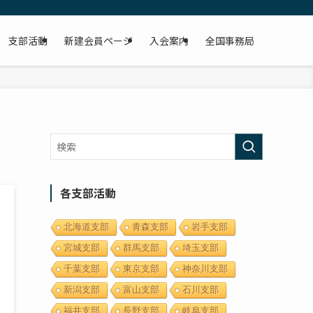
支部活動
新建会員ページ
入会案内
全国事務局
各支部活動
北海道支部
青森支部
岩手支部
宮城支部
群馬支部
埼玉支部
千葉支部
東京支部
神奈川支部
新潟支部
富山支部
石川支部
福井支部
長野支部
岐阜支部