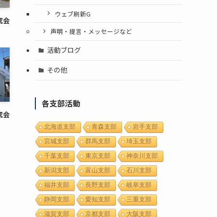
ウェブ刷新G
究会
声明・提言・メッセージなど
活動ブログ
その他
各支部活動
究会
北海道支部
青森支部
岩手支部
宮城支部
群馬支部
埼玉支部
千葉支部
東京支部
神奈川支部
新潟支部
富山支部
石川支部
福井支部
長野支部
岐阜支部
静岡支部
愛知支部
三重支部
滋賀支部
京都支部
大阪支部