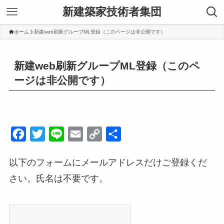
新建築家技術者集団
ホーム
新建web刷新グループML登録（このページは非公開です）
新建web刷新グループML登録（このペ
ージは非公開です）
F
T
L
E
C
共
a
w
i
m
o
有
以下のフォームにメールアドレスだけご登録くだ
c
i
n
a
p
さい。氏名は不要です。
e
t
e
i
y
b
t
l
L
o
e
i
o
r
n