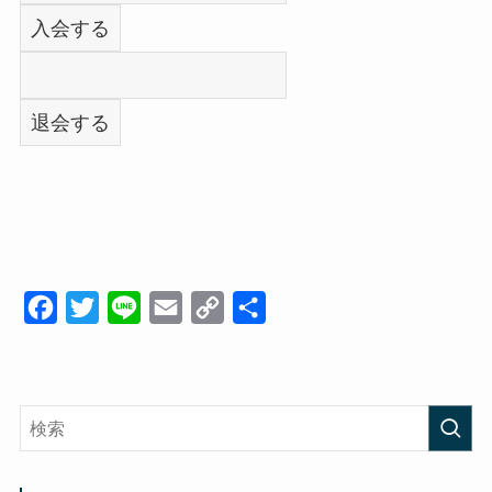
k
k
F
T
L
E
C
共
a
w
i
m
o
有
c
i
n
a
p
e
t
e
i
y
b
t
l
L
o
e
i