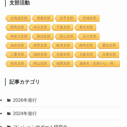
支部活動
o
r
n
k
k
北海道支部
青森支部
岩手支部
宮城支部
群馬支部
埼玉支部
千葉支部
東京支部
神奈川支部
新潟支部
富山支部
石川支部
福井支部
長野支部
岐阜支部
静岡支部
愛知支部
三重支部
滋賀支部
京都支部
大阪支部
兵庫支部
奈良支部
岡山支部
福岡支部
連絡先（支部のない県）
記事カテゴリ
2026年発行
2024年発行
マンションサポート研究会