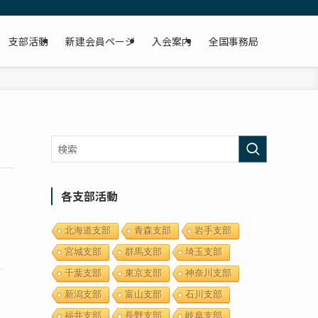
支部活動
新建会員ページ
入会案内
全国事務局
各支部活動
北海道支部
青森支部
岩手支部
宮城支部
群馬支部
埼玉支部
千葉支部
東京支部
神奈川支部
新潟支部
富山支部
石川支部
福井支部
長野支部
岐阜支部