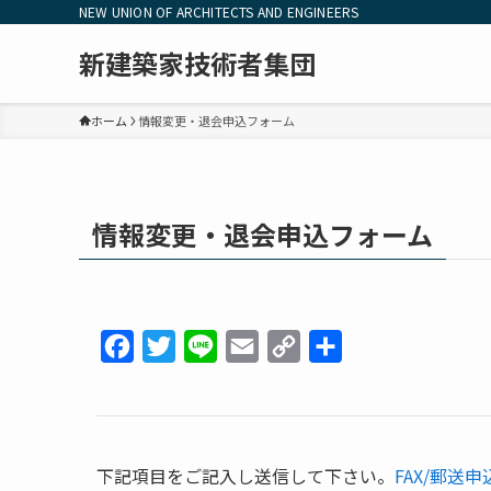
NEW UNION OF ARCHITECTS AND ENGINEERS
新建築家技術者集団
ホーム
情報変更・退会申込フォーム
情報変更・退会申込フォーム
F
T
L
E
C
共
a
w
i
m
o
有
c
i
n
a
p
e
t
e
i
y
下記項目をご記入し送信して下さい。
FAX/郵送
b
t
l
L