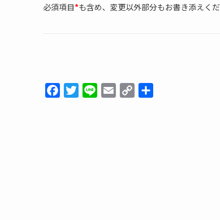
必須項目
*
も含め、変更以外部分もお書き添えくだ
o
e
i
o
r
n
k
k
F
T
L
E
C
共
a
w
i
m
o
有
c
i
n
a
p
e
t
e
i
y
b
t
l
L
o
e
i
o
r
n
k
k