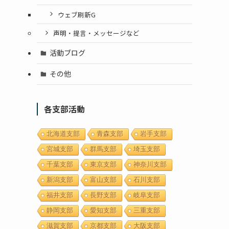
ウェブ刷新G
声明・提言・メッセージなど
活動ブログ
その他
各支部活動
北海道支部
青森支部
岩手支部
宮城支部
群馬支部
埼玉支部
千葉支部
東京支部
神奈川支部
新潟支部
富山支部
石川支部
福井支部
長野支部
岐阜支部
静岡支部
愛知支部
三重支部
滋賀支部
京都支部
大阪支部