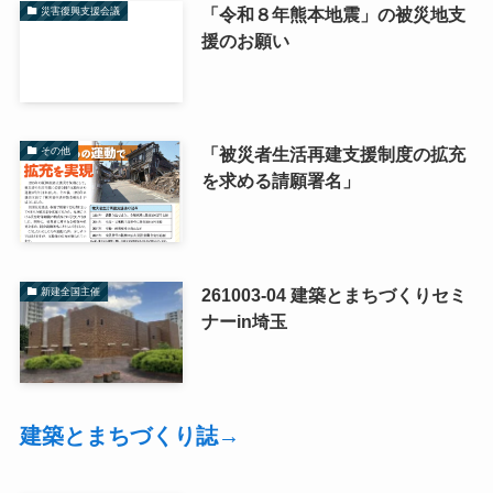
「令和８年熊本地震」の被災地支
災害復興支援会議
援のお願い
「被災者生活再建支援制度の拡充
その他
を求める請願署名」
261003-04 建築とまちづくりセミ
新建全国主催
ナーin埼玉
建築とまちづくり誌→