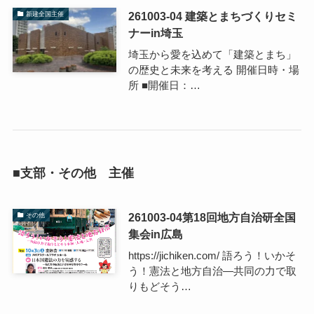
261003-04 建築とまちづくりセミ
新建全国主催
ナーin埼玉
埼玉から愛を込めて「建築とまち」
の歴史と未来を考える 開催日時・場
所 ■開催日：…
■支部・その他 主催
261003-04第18回地方自治研全国
その他
集会in広島
https://jichiken.com/ 語ろう！いかそ
う！憲法と地方自治―共同の力で取
りもどそう…