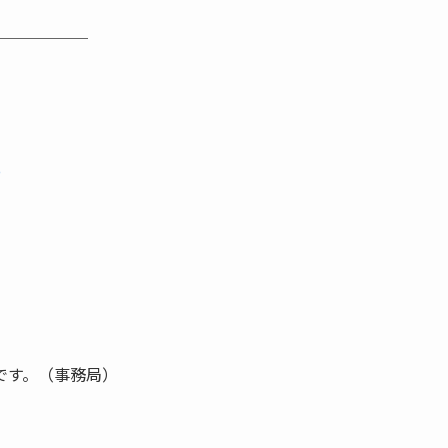
＿＿＿＿＿＿
P
です。（事務局）