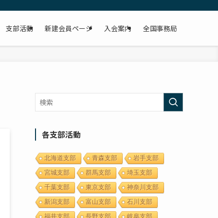
支部活動
新建会員ページ
入会案内
全国事務局
各支部活動
北海道支部
青森支部
岩手支部
宮城支部
群馬支部
埼玉支部
千葉支部
東京支部
神奈川支部
新潟支部
富山支部
石川支部
福井支部
長野支部
岐阜支部