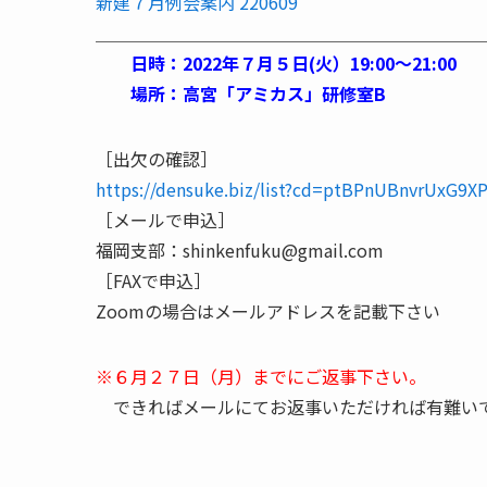
新建７月例会案内 220609
＿＿＿＿＿＿＿＿＿＿＿＿＿＿＿＿＿＿＿＿＿＿
日時：2022年７月５日(火）19:00〜21:00
場所：高宮「アミカス」研修室B
［出欠の確認］
https://densuke.biz/list?cd=ptBPnUBnvrUxG9X
［メールで申込］
福岡支部：shinkenfuku@gmail.com
［FAXで申込］
Zoomの場合はメールアドレスを記載下さい
※６月２７日（月）までにご返事下さい。
できればメールにてお返事いただければ有難い