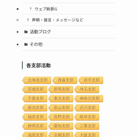
ウェブ刷新G
声明・提言・メッセージなど
活動ブログ
その他
各支部活動
北海道支部
青森支部
岩手支部
宮城支部
群馬支部
埼玉支部
千葉支部
東京支部
神奈川支部
新潟支部
富山支部
石川支部
福井支部
長野支部
岐阜支部
静岡支部
愛知支部
三重支部
滋賀支部
京都支部
大阪支部