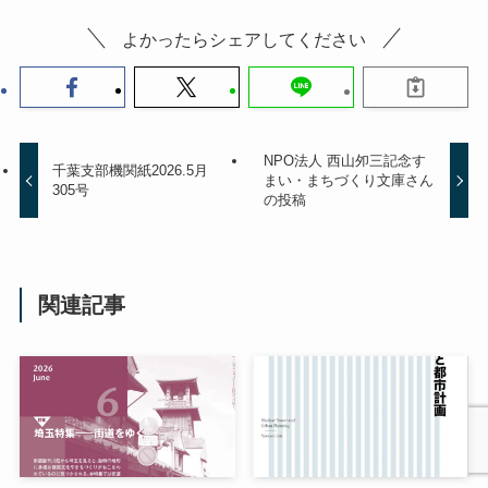
よかったらシェアしてください
NPO法人 西山夘三記念す
千葉支部機関紙2026.5月
まい・まちづくり文庫さん
305号
の投稿
関連記事