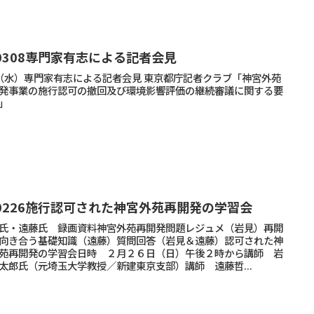
30308専門家有志による記者会見
8（水）専門家有志による記者会見 東京都庁記者クラブ「神宮外苑
発事業の施行認可の撤回及び環境影響評価の継続審議に関する要
」
30226施行認可された神宮外苑再開発の学習会
氏・遠藤氏 録画資料神宮外苑再開発問題レジュメ（岩見）再開
向き合う基礎知識（遠藤）質問回答（岩見＆遠藤）認可された神
苑再開発の学習会日時 ２月２６日（日）午後２時から講師 岩
太郎氏（元埼玉大学教授／新建東京支部）講師 遠藤哲...