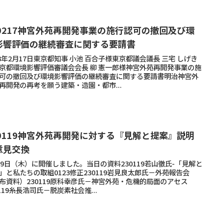
30217神宮外苑再開発事業の施行認可の撤回及び環
影響評価の継続審査に関する要請書
23年2月17日東京都知事 小池 百合子様東京都議会議長 三宅 しげき
京都環境影響評価審議会会長 柳 憲一郎様神宮外苑再開発事業の施
可の撤回及び環境影響評価の継続審査に関する要請書明治神宮外
再開発の再考を願う建築・造園・都市...
30119神宮外苑再開発に対する『見解と提案』説明
意見交換
19日（木）に開催しました。当日の資料230119若山徹氏-「見解と
」と私たちの取組0123修正230119岩見良太郎氏－外苑報告会
布資料）230119原科幸彦氏－神宮外苑・危機的局面のアセス
0119糸長浩司氏－脱炭素社会推...