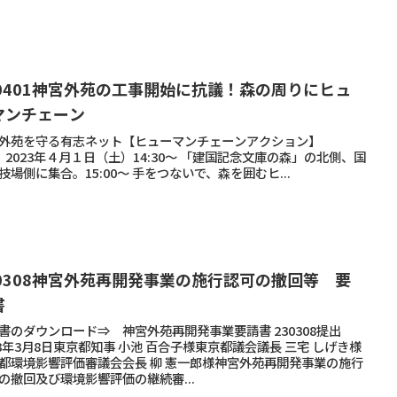
30401神宮外苑の工事開始に抗議！森の周りにヒュ
マンチェーン
宮外苑を守る有志ネット【ヒューマンチェーンアクション】
23年４月１日（土）14:30〜 「建国記念文庫の森」の北側、国
技場側に集合。15:00〜 手をつないで、森を囲むヒ...
30308神宮外苑再開発事業の施行認可の撤回等 要
書
書のダウンロード⇒ 神宮外苑再開発事業要請書 230308提出
23年3月8日東京都知事 小池 百合子様東京都議会議長 三宅 しげき様
都環境影響評価審議会会長 柳 憲一郎様神宮外苑再開発事業の施行
の撤回及び環境影響評価の継続審...