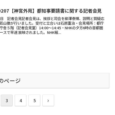
30207【神宮外苑】都知事要請書に関する記者会見
7日 記者会見記者会見は、挨拶と司会を柳澤泰博、説明と質疑応
若山徹が行いました。受付と立合いは石原重治・会見場所：都庁
庁舎５階（記者会見室）14:00～14:45・NHKの夕方6時の首都圏
ースで早速 放映されました。NHK報...
のページ
次
3
4
5
へ