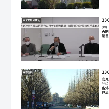
2
東京問題研究会
3/
再開
請書
2
支部企画
岩見
発に
宮外
見良