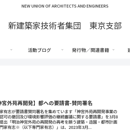
NEW UNION OF ARCHITECTS AND ENGINEERS
新建築家技術者集団 東京支部
活動ブログ
発行物／関連書籍
神宮外苑再開発】都への要請書-賛同署名
家有志が要請書賛同署名を集めています「神宮外苑再開発事業の
認可の撤回及び環境影響評価の継続審議に関する要請書」を3月8
提出「明治神宮外苑の再開発の再考を願う建築・造園・都市計画
門家有志※（以下専門家有志）」は、2023年3月...