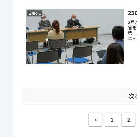
2
お知らせ
2月
答を
第一
ニュ
次
前
1
2
へ