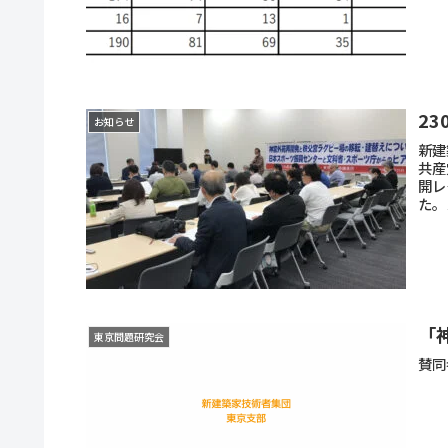
2
お知らせ
新建
共産
開レ
た。
「
東京問題研究会
賛同