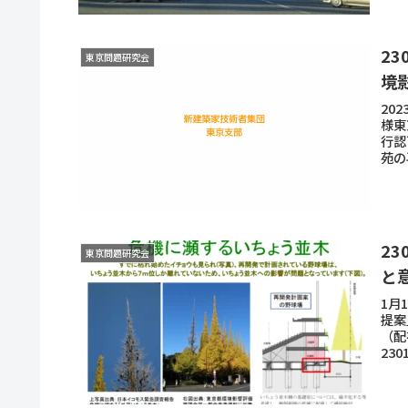
2
東京問題研究会
境
20
様東
行認
苑の
2
東京問題研究会
と
1月
提案
（配
23