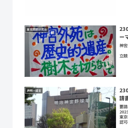
2
東京問題研究会
ー
神
20
立競
2
声明・提言
請
要請
20
東京
認可