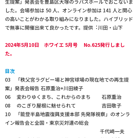
⽣提案」発表会を豊島区⼤塚のラパスホールでおこないま
した。会場参加は 50 ⼈、オンライン参加は 141 ⼈と関心
の高いことがわかる取り組みになりました。ハイブリッド
で無事に開催出来て良かったです。提供︓川⽥・⼭下
2024年5月10日 ホワイエ 5月号 No.625発行しまし
た。
目次
03 「秩⽗宮ラグビー場と神宮球場の現在地での再⽣提
案」発表会報告 ⽯原重治+川⽥綾⼦
06 変わりゆくまち、これからのまち ⽯原重治
08 のこぎり屋根に魅せられて 吉⽥敬⼦
10 「能登半島地震復興⽀援本部 先発隊視察」のオンラ
イン報告会と全国・東京災対連の総会
千代崎⼀夫