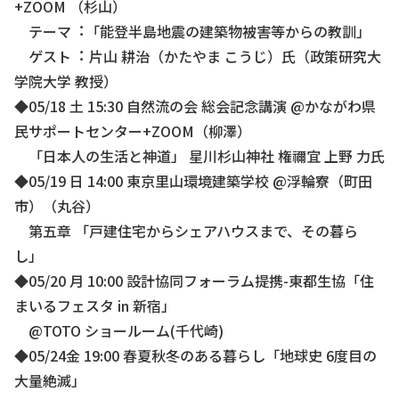
+ZOOM （杉⼭）
テーマ︓「能登半島地震の建築物被害等からの教訓」
ゲスト︓ ⽚⼭ 耕治（かたやま こうじ）⽒（政策研究⼤
学院⼤学 教授）
◆05/18 ⼟ 15:30 ⾃然流の会 総会記念講演 @かながわ県
⺠サポートセンター+ZOOM（柳澤）
「⽇本⼈の⽣活と神道」 星川杉⼭神社 権禰宜 上野 ⼒⽒
◆05/19 ⽇ 14:00 東京⾥⼭環境建築学校 @浮輪寮（町⽥
市）（丸⾕）
第五章 「⼾建住宅からシェアハウスまで、その暮ら
し」
◆05/20 ⽉ 10:00 設計協同フォーラム提携-東都⽣協「住
まいるフェスタ in 新宿」
@TOTO ショールーム(千代崎)
◆05/24⾦ 19:00 春夏秋冬のある暮らし「地球史 6度目の
⼤量絶滅」