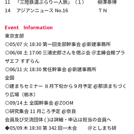
11 「三陸鉄道ぶらり⼀⼈旅」（１） 柳澤泰博
14 アジアンニュース No.16 ＴＮ
Event Information
東京⽀部
◎05/07 ⽕ 18:30 第⼀回⽀部幹事会 @新建事務所
◎06/08 ⼟ 17:00 三浦史郎さんを偲ぶ会 ＠主婦会館プラ
ザエフ すずらん
◎06/11 ⽕ 18:30 常任幹事会 @新建事務所
全国
◎建まちセミナー ８⽉下旬から９⽉予定 @那須まちづく
り広場（栃⽊）
◎09/14 ⼟ 全国幹事会 @ZOOM
◎研究集会 11 ⽉ころ予定 @奈良
会員及び交流団体 ( )は詳細・申込は担当の会員へ
◆05/09 木 18:30 第 342 回⼀⽊会 ＠としまち研