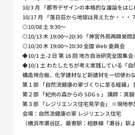
10/3 月 「都市デザインの本格的な議論をは
10/17 月 「落日荘から地球は見えたか・・
◎10/08 土 9:30～
◎10/13 木 19:00～20:30 「神宮外苑再
◎10/20 木 19:00～20:30 全国 Web 委員会
◆10/1 土-2 日 第 16 回 地方自治研究全国集
◆10/1 土 わたしたちが考え実践している
構造用合板、化学建材など新建材を一切使わ
第１部 「自然流健康の家づくりに至る経緯」 
第２部 「紀州の森からの SDGｓ」 講師：真鍋
第３部 「レジリエンス住宅見学会」 ※現地参
会場：自然流健康の家 レジリエンス住宅
（横浜市瀬谷区、最寄駅：相鉄線「瀬谷」駅より