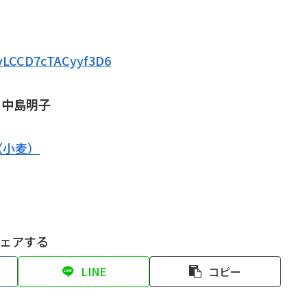
EvLCCD7cTACyyf3D6
中島明子
（小麦）
ェアする
LINE
コピー