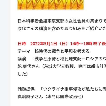
日本科学者会議東京支部の女性会員の集まり
康代さんの講演を含めた取り組みをご紹介い
日時 2022年5月1日（日）14時～16時 終
テーマ 核時代の戦争と平和を考える
講演 「戦争と原発と植民地支配―ロシアの
乾 康代さん（茨城大学元教授、専門は都市計画
した）
話題提供 「ウクライナ軍事侵攻が私たちに
真嶋麻子さん（専門は国際政治他）