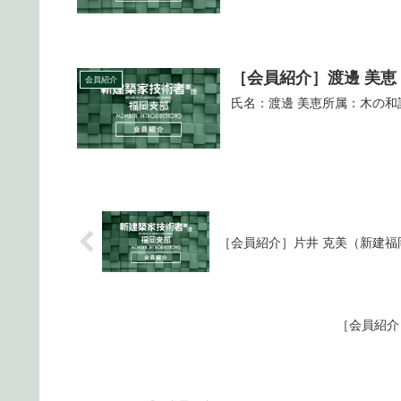
［会員紹介］渡邊 美恵
会員紹介
氏名：渡邊 美恵所属：木の和設
［会員紹介］片井 克美（新建福
［会員紹介