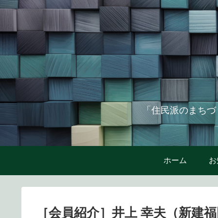
「住民派のまちづ
ホーム
お
［会員紹介］井上 幸夫（新建福