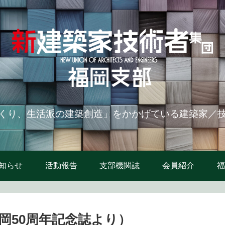
くり、生活派の建築創造」をかかげている建築家／
知らせ
活動報告
支部機関誌
会員紹介
福
岡50周年記念誌より）