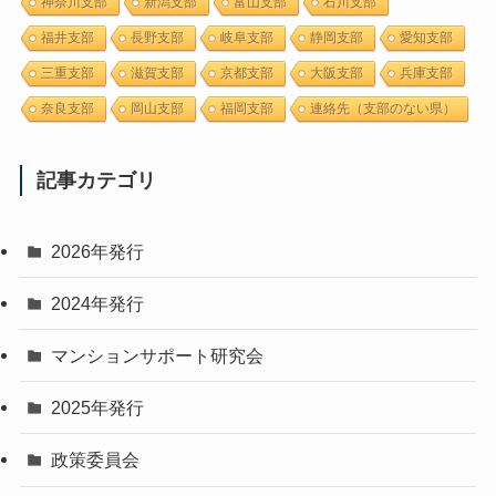
神奈川支部
新潟支部
富山支部
石川支部
福井支部
長野支部
岐阜支部
静岡支部
愛知支部
三重支部
滋賀支部
京都支部
大阪支部
兵庫支部
奈良支部
岡山支部
福岡支部
連絡先（支部のない県）
記事カテゴリ
2026年発行
2024年発行
マンションサポート研究会
2025年発行
政策委員会